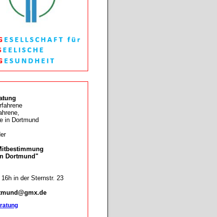
atung
rfahrene
ahrene,
te in Dortmund
er
Mitbestimmung
 in Dortmund"
16h in der Sternstr. 23
rtmund@gmx.de
ratung